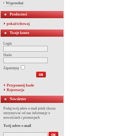
Wyprzedaż
Producenci
pokaż/schowaj
Twoje konto
Login
Hasło
Zapamiętaj
Przypomnij hasło
Rejestracja
Newsletter
Podaj twój adres e-mail jeżeli chcesz
otrzymywać od nas informacje o
nowościach i promocjach
Twój adres e-mail