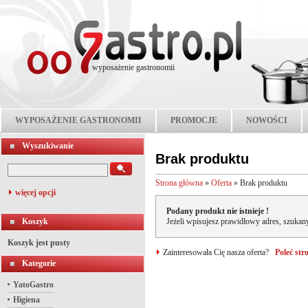
wyposażenie gastronomii
WYPOSAŻENIE GASTRONOMII
PROMOCJE
NOWOŚCI
Wyszukiwanie
Brak produktu
Strona główna
»
Oferta
»
Brak produktu
więcej opcji
Podany produkt nie istnieje !
Koszyk
Jeżeli wpisujesz prawidłowy adres, szukany
Koszyk jest pusty
Zainteresowała Cię nasza oferta?
Poleć st
Kategorie
YatoGastro
Higiena