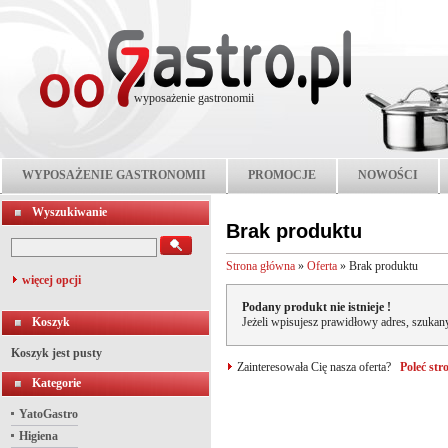
wyposażenie gastronomii
WYPOSAŻENIE GASTRONOMII
PROMOCJE
NOWOŚCI
Wyszukiwanie
Brak produktu
Strona główna
»
Oferta
»
Brak produktu
więcej opcji
Podany produkt nie istnieje !
Koszyk
Jeżeli wpisujesz prawidłowy adres, szukany
Koszyk jest pusty
Zainteresowała Cię nasza oferta?
Poleć st
Kategorie
YatoGastro
Higiena