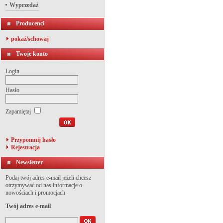
Wyprzedaż
Producenci
pokaż/schowaj
Twoje konto
Login
Hasło
Zapamiętaj
Przypomnij hasło
Rejestracja
Newsletter
Podaj twój adres e-mail jeżeli chcesz
otrzymywać od nas informacje o
nowościach i promocjach
Twój adres e-mail