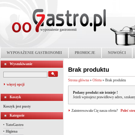
wyposażenie gastronomii
WYPOSAŻENIE GASTRONOMII
PROMOCJE
NOWOŚCI
Wyszukiwanie
Brak produktu
Strona główna
»
Oferta
»
Brak produktu
więcej opcji
Podany produkt nie istnieje !
Koszyk
Jeżeli wpisujesz prawidłowy adres, szukany
Koszyk jest pusty
Zainteresowała Cię nasza oferta?
Poleć st
Kategorie
YatoGastro
Higiena