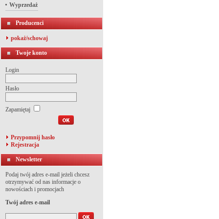
Wyprzedaż
Producenci
pokaż/schowaj
Twoje konto
Login
Hasło
Zapamiętaj
Przypomnij hasło
Rejestracja
Newsletter
Podaj twój adres e-mail jeżeli chcesz
otrzymywać od nas informacje o
nowościach i promocjach
Twój adres e-mail