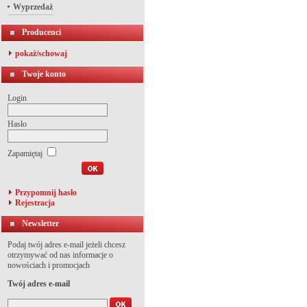
Wyprzedaż
Producenci
pokaż/schowaj
Twoje konto
Login
Hasło
Zapamiętaj
Przypomnij hasło
Rejestracja
Newsletter
Podaj twój adres e-mail jeżeli chcesz
otrzymywać od nas informacje o
nowościach i promocjach
Twój adres e-mail