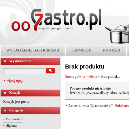
wyposażenie gastronomii
WYPOSAŻENIE GASTRONOMII
PROMOCJE
NOWOŚCI
Wyszukiwanie
Brak produktu
Strona główna
»
Oferta
»
Brak produktu
więcej opcji
Podany produkt nie istnieje !
Koszyk
Jeżeli wpisujesz prawidłowy adres, szukany
Koszyk jest pusty
Zainteresowała Cię nasza oferta?
Poleć st
Kategorie
YatoGastro
Higiena