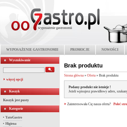
wyposażenie gastronomii
WYPOSAŻENIE GASTRONOMII
PROMOCJE
NOWOŚCI
Wyszukiwanie
Brak produktu
Strona główna
»
Oferta
»
Brak produktu
więcej opcji
Podany produkt nie istnieje !
Koszyk
Jeżeli wpisujesz prawidłowy adres, szukany
Koszyk jest pusty
Zainteresowała Cię nasza oferta?
Poleć st
Kategorie
YatoGastro
Higiena