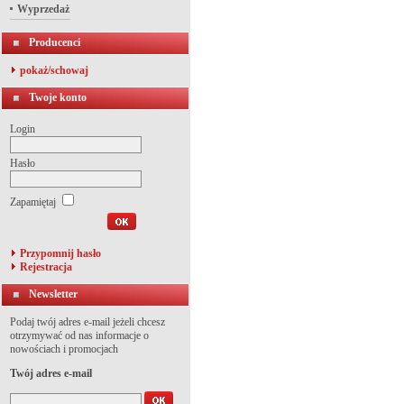
Wyprzedaż
Producenci
pokaż/schowaj
Twoje konto
Login
Hasło
Zapamiętaj
Przypomnij hasło
Rejestracja
Newsletter
Podaj twój adres e-mail jeżeli chcesz
otrzymywać od nas informacje o
nowościach i promocjach
Twój adres e-mail