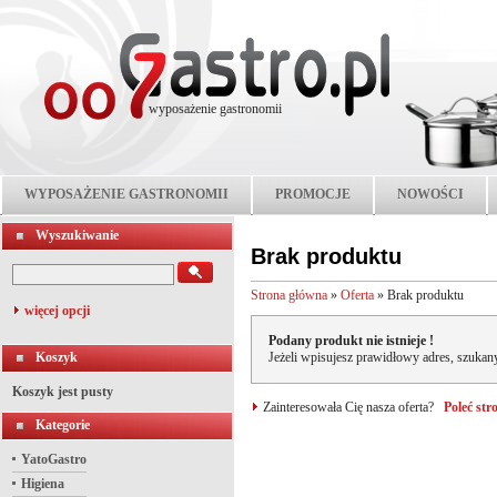
wyposażenie gastronomii
WYPOSAŻENIE GASTRONOMII
PROMOCJE
NOWOŚCI
Wyszukiwanie
Brak produktu
Strona główna
»
Oferta
»
Brak produktu
więcej opcji
Podany produkt nie istnieje !
Koszyk
Jeżeli wpisujesz prawidłowy adres, szukany
Koszyk jest pusty
Zainteresowała Cię nasza oferta?
Poleć st
Kategorie
YatoGastro
Higiena