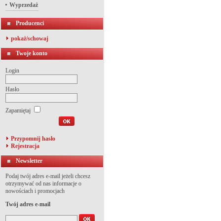
Wyprzedaż
Producenci
pokaż/schowaj
Twoje konto
Login
Hasło
Zapamiętaj
Przypomnij hasło
Rejestracja
Newsletter
Podaj twój adres e-mail jeżeli chcesz
otrzymywać od nas informacje o
nowościach i promocjach
Twój adres e-mail