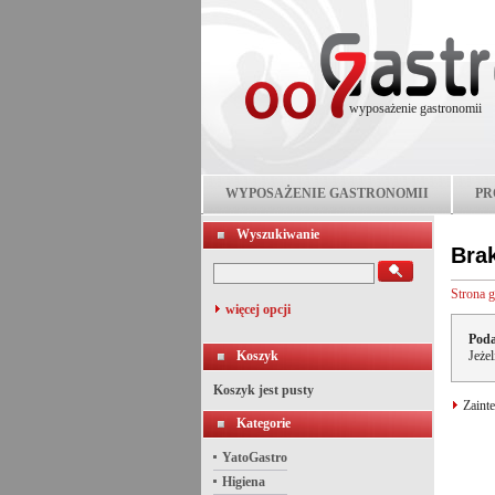
wyposażenie gastronomii
WYPOSAŻENIE GASTRONOMII
PR
Wyszukiwanie
Bra
Strona 
więcej opcji
Poda
Koszyk
Jeże
Koszyk jest pusty
Zainte
Kategorie
YatoGastro
Higiena