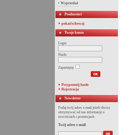
Wyprzedaż
Producenci
pokaż/schowaj
Twoje konto
Login
Hasło
Zapamiętaj
Przypomnij hasło
Rejestracja
Newsletter
Podaj twój adres e-mail jeżeli chcesz
otrzymywać od nas informacje o
nowościach i promocjach
Twój adres e-mail