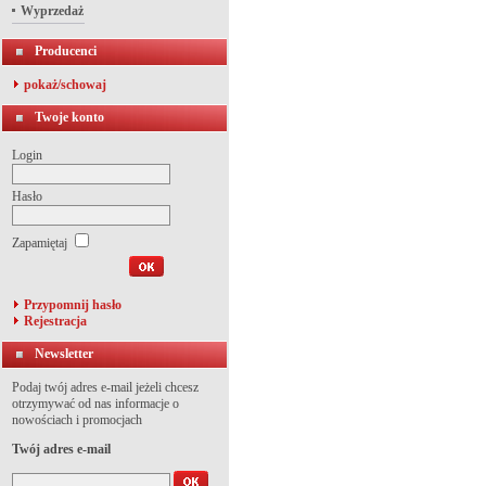
Wyprzedaż
Producenci
pokaż/schowaj
Twoje konto
Login
Hasło
Zapamiętaj
Przypomnij hasło
Rejestracja
Newsletter
Podaj twój adres e-mail jeżeli chcesz
otrzymywać od nas informacje o
nowościach i promocjach
Twój adres e-mail