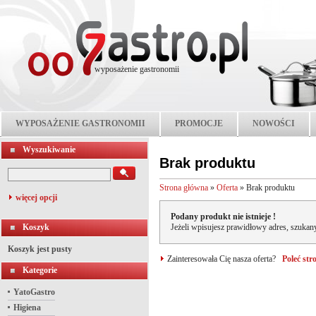
wyposażenie gastronomii
WYPOSAŻENIE GASTRONOMII
PROMOCJE
NOWOŚCI
Wyszukiwanie
Brak produktu
Strona główna
»
Oferta
»
Brak produktu
więcej opcji
Podany produkt nie istnieje !
Koszyk
Jeżeli wpisujesz prawidłowy adres, szukany
Koszyk jest pusty
Zainteresowała Cię nasza oferta?
Poleć st
Kategorie
YatoGastro
Higiena