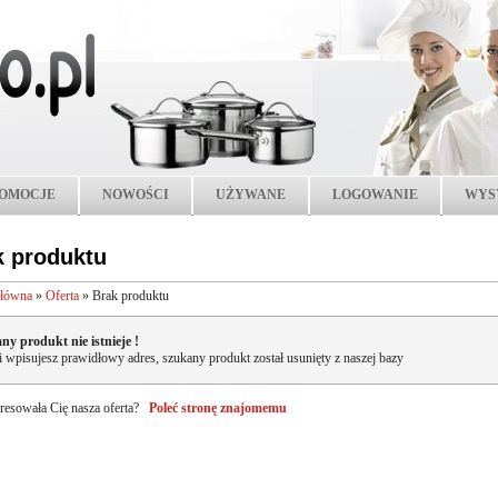
OMOCJE
NOWOŚCI
UŻYWANE
LOGOWANIE
WYS
k produktu
główna
»
Oferta
»
Brak produktu
ny produkt nie istnieje !
li wpisujesz prawidłowy adres, szukany produkt został usunięty z naszej bazy
resowała Cię nasza oferta?
Poleć stronę znajomemu