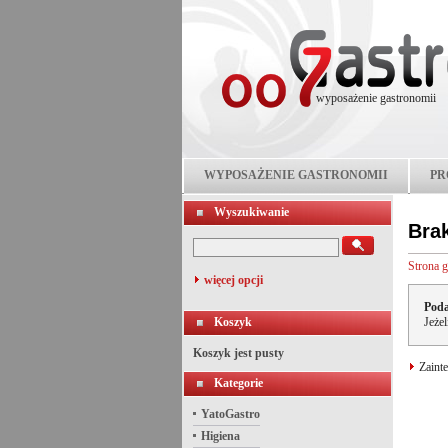
wyposażenie gastronomii
WYPOSAŻENIE GASTRONOMII
PR
Wyszukiwanie
Bra
Strona 
więcej opcji
Poda
Koszyk
Jeże
Koszyk jest pusty
Zainte
Kategorie
YatoGastro
Higiena