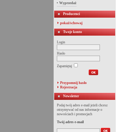
Wyprzedaż
Producenci
pokaż/schowaj
Twoje konto
Login
Hasło
Zapamiętaj
Przypomnij hasło
Rejestracja
Newsletter
Podaj twój adres e-mail jeżeli chcesz
otrzymywać od nas informacje o
nowościach i promocjach
Twój adres e-mail