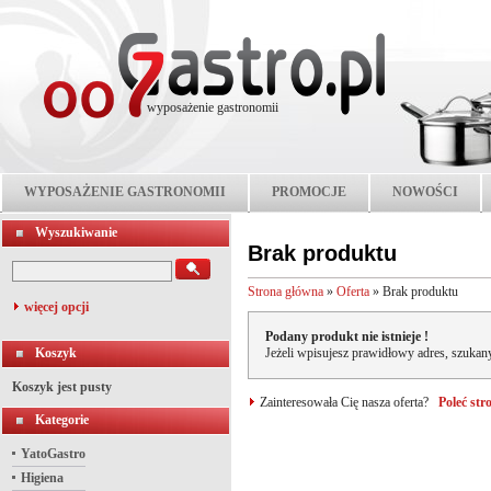
wyposażenie gastronomii
WYPOSAŻENIE GASTRONOMII
PROMOCJE
NOWOŚCI
Wyszukiwanie
Brak produktu
Strona główna
»
Oferta
»
Brak produktu
więcej opcji
Podany produkt nie istnieje !
Koszyk
Jeżeli wpisujesz prawidłowy adres, szukany
Koszyk jest pusty
Zainteresowała Cię nasza oferta?
Poleć st
Kategorie
YatoGastro
Higiena