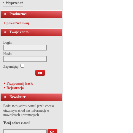
Wyprzedaż
Producenci
pokaż/schowaj
Twoje konto
Login
Hasło
Zapamiętaj
Przypomnij hasło
Rejestracja
Newsletter
Podaj twój adres e-mail jeżeli chcesz
otrzymywać od nas informacje o
nowościach i promocjach
Twój adres e-mail