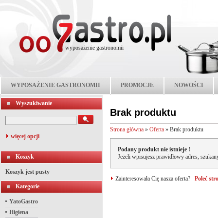
wyposażenie gastronomii
WYPOSAŻENIE GASTRONOMII
PROMOCJE
NOWOŚCI
Wyszukiwanie
Brak produktu
Strona główna
»
Oferta
»
Brak produktu
więcej opcji
Podany produkt nie istnieje !
Koszyk
Jeżeli wpisujesz prawidłowy adres, szukany
Koszyk jest pusty
Zainteresowała Cię nasza oferta?
Poleć st
Kategorie
YatoGastro
Higiena