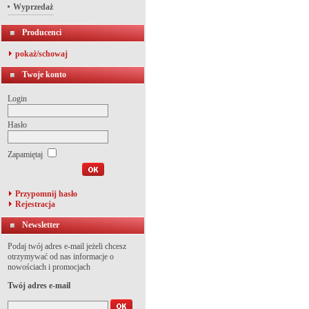
Wyprzedaż
Producenci
pokaż/schowaj
Twoje konto
Login
Hasło
Zapamiętaj
Przypomnij hasło
Rejestracja
Newsletter
Podaj twój adres e-mail jeżeli chcesz
otrzymywać od nas informacje o
nowościach i promocjach
Twój adres e-mail