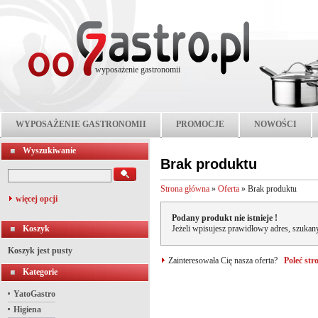
wyposażenie gastronomii
WYPOSAŻENIE GASTRONOMII
PROMOCJE
NOWOŚCI
Wyszukiwanie
Brak produktu
Strona główna
»
Oferta
»
Brak produktu
więcej opcji
Podany produkt nie istnieje !
Koszyk
Jeżeli wpisujesz prawidłowy adres, szukany
Koszyk jest pusty
Zainteresowała Cię nasza oferta?
Poleć st
Kategorie
YatoGastro
Higiena