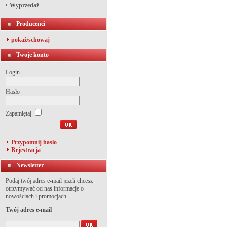
Wyprzedaż
Producenci
pokaż/schowaj
Twoje konto
Login
Hasło
Zapamiętaj
Przypomnij hasło
Rejestracja
Newsletter
Podaj twój adres e-mail jeżeli chcesz
otrzymywać od nas informacje o
nowościach i promocjach
Twój adres e-mail