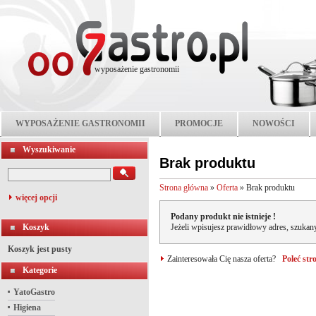
wyposażenie gastronomii
WYPOSAŻENIE GASTRONOMII
PROMOCJE
NOWOŚCI
Wyszukiwanie
Brak produktu
Strona główna
»
Oferta
»
Brak produktu
więcej opcji
Podany produkt nie istnieje !
Koszyk
Jeżeli wpisujesz prawidłowy adres, szukany
Koszyk jest pusty
Zainteresowała Cię nasza oferta?
Poleć st
Kategorie
YatoGastro
Higiena