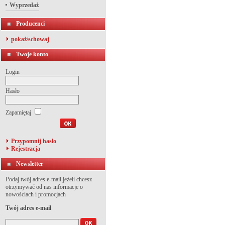
Wyprzedaż
Producenci
pokaż/schowaj
Twoje konto
Login
Hasło
Zapamiętaj
Przypomnij hasło
Rejestracja
Newsletter
Podaj twój adres e-mail jeżeli chcesz
otrzymywać od nas informacje o
nowościach i promocjach
Twój adres e-mail