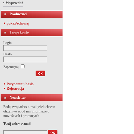
Wyprzedaż
Producenci
pokaż/schowaj
Twoje konto
Login
Hasło
Zapamiętaj
Przypomnij hasło
Rejestracja
Newsletter
Podaj twój adres e-mail jeżeli chcesz
otrzymywać od nas informacje o
nowościach i promocjach
Twój adres e-mail