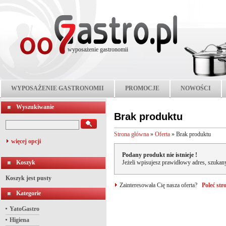
wyposażenie gastronomii
WYPOSAŻENIE GASTRONOMII
PROMOCJE
NOWOŚCI
Wyszukiwanie
Brak produktu
Strona główna
»
Oferta
»
Brak produktu
więcej opcji
Podany produkt nie istnieje !
Koszyk
Jeżeli wpisujesz prawidłowy adres, szukany
Koszyk jest pusty
Zainteresowała Cię nasza oferta?
Poleć st
Kategorie
YatoGastro
Higiena