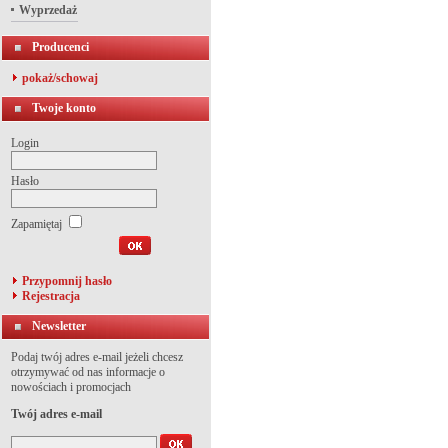
Wyprzedaż
Producenci
pokaż/schowaj
Twoje konto
Login
Hasło
Zapamiętaj
Przypomnij hasło
Rejestracja
Newsletter
Podaj twój adres e-mail jeżeli chcesz
otrzymywać od nas informacje o
nowościach i promocjach
Twój adres e-mail