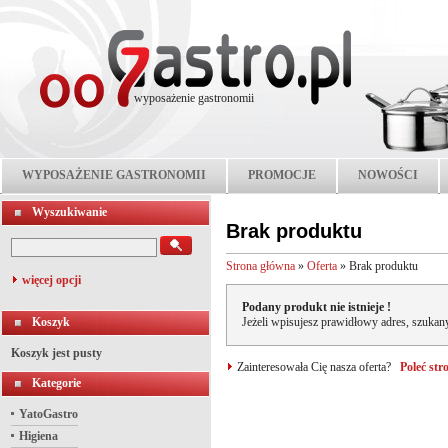
wyposażenie gastronomii
WYPOSAŻENIE GASTRONOMII
PROMOCJE
NOWOŚCI
Wyszukiwanie
Brak produktu
Strona główna
»
Oferta
»
Brak produktu
więcej opcji
Podany produkt nie istnieje !
Koszyk
Jeżeli wpisujesz prawidłowy adres, szukany
Koszyk jest pusty
Zainteresowała Cię nasza oferta?
Poleć st
Kategorie
YatoGastro
Higiena