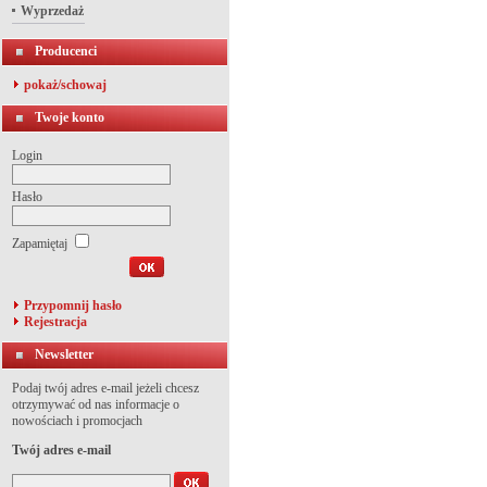
Wyprzedaż
Producenci
pokaż/schowaj
Twoje konto
Login
Hasło
Zapamiętaj
Przypomnij hasło
Rejestracja
Newsletter
Podaj twój adres e-mail jeżeli chcesz
otrzymywać od nas informacje o
nowościach i promocjach
Twój adres e-mail