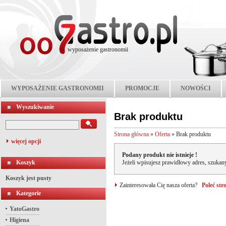
wyposażenie gastronomii
WYPOSAŻENIE GASTRONOMII
PROMOCJE
NOWOŚCI
Wyszukiwanie
Brak produktu
Strona główna
»
Oferta
»
Brak produktu
więcej opcji
Podany produkt nie istnieje !
Koszyk
Jeżeli wpisujesz prawidłowy adres, szukany
Koszyk jest pusty
Zainteresowała Cię nasza oferta?
Poleć st
Kategorie
YatoGastro
Higiena