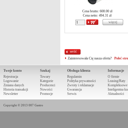
Cena brutto: 608.00 zł
Cena netto:
494.31
zł
wróć
Zainteresowała Cię nasza oferta?
Poleć st
Twoje konto
Szukaj
Obsługa klienta
Informacje
Rejestracja
Towary
Regulamin
O firmie
Logowanie
Kategorie
Polityka prywatności
Leasing/Raty
Zmiana danych
Producenci
Zwroty i reklamacje
Kompleksowe r
Historia transakcji
Nowości
Gwarancja
Inteligentna k
Newsletter
Promocje
Serwis
Aktualności
Copyright © 2013 007 Gastro