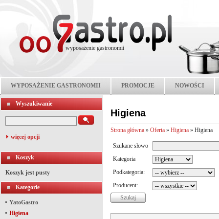
wyposażenie gastronomii
WYPOSAŻENIE GASTRONOMII
PROMOCJE
NOWOŚCI
Wyszukiwanie
Higiena
Strona główna
»
Oferta
»
Higiena
»
Higiena
więcej opcji
Szukane słowo
Koszyk
Kategoria
Podkategoria:
Koszyk jest pusty
Producent:
Kategorie
YatoGastro
Higiena