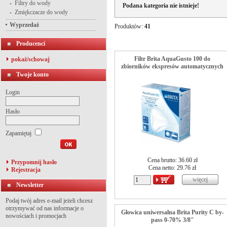
-
Filtry do wody
Podana kategoria nie istnieje!
-
Zmiękczacze do wody
Wyprzedaż
Produktów:
41
Producenci
Filtr Brita AquaGusto 100 do
pokaż/schowaj
zbiorników ekspresów automatycznych
Twoje konto
Login
Hasło
Zapamiętaj
Cena brutto: 36.60 zł
Przypomnij hasło
Cena netto:
29.76
zł
Rejestracja
Newsletter
Podaj twój adres e-mail jeżeli chcesz
otrzymywać od nas informacje o
Głowica uniwersalna Brita Purity C by-
nowościach i promocjach
pass 0-70% 3/8"