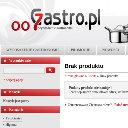
wyposażenie gastronomii
WYPOSAŻENIE GASTRONOMII
PROMOCJE
NOWOŚCI
Wyszukiwanie
Brak produktu
Strona główna
»
Oferta
»
Brak produktu
więcej opcji
Podany produkt nie istnieje !
Koszyk
Jeżeli wpisujesz prawidłowy adres, szukany
Koszyk jest pusty
Zainteresowała Cię nasza oferta?
Poleć st
Kategorie
YatoGastro
Higiena