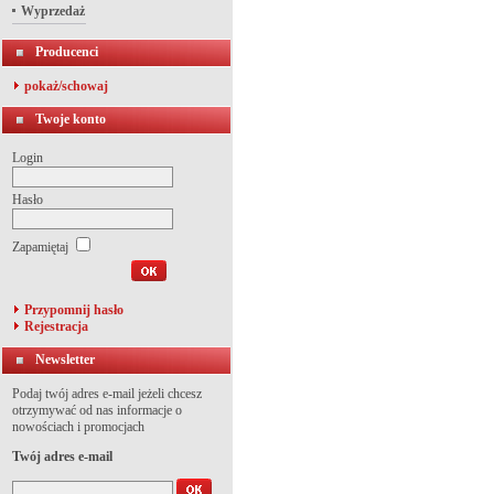
Wyprzedaż
Producenci
pokaż/schowaj
Twoje konto
Login
Hasło
Zapamiętaj
Przypomnij hasło
Rejestracja
Newsletter
Podaj twój adres e-mail jeżeli chcesz
otrzymywać od nas informacje o
nowościach i promocjach
Twój adres e-mail