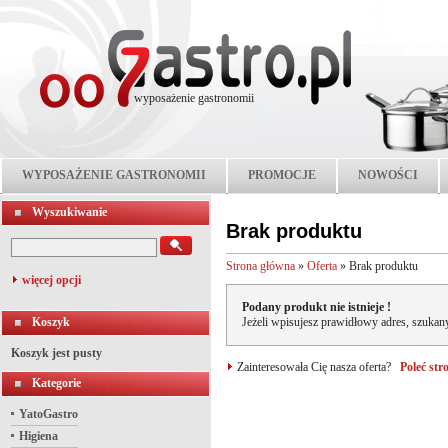
wyposażenie gastronomii
WYPOSAŻENIE GASTRONOMII
PROMOCJE
NOWOŚCI
Wyszukiwanie
Brak produktu
Strona główna
»
Oferta
»
Brak produktu
więcej opcji
Podany produkt nie istnieje !
Koszyk
Jeżeli wpisujesz prawidłowy adres, szukany
Koszyk jest pusty
Zainteresowała Cię nasza oferta?
Poleć st
Kategorie
YatoGastro
Higiena