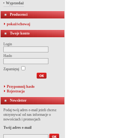
Wyprzedaż
Producenci
pokaż/schowaj
Twoje konto
Login
Hasło
Zapamiętaj
Przypomnij hasło
Rejestracja
Newsletter
Podaj twój adres e-mail jeżeli chcesz
otrzymywać od nas informacje o
nowościach i promocjach
Twój adres e-mail