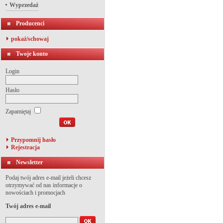
Wyprzedaż
Producenci
pokaż/schowaj
Twoje konto
Login
Hasło
Zapamiętaj
Przypomnij hasło
Rejestracja
Newsletter
Podaj twój adres e-mail jeżeli chcesz
otrzymywać od nas informacje o
nowościach i promocjach
Twój adres e-mail