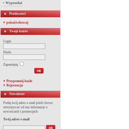
Wyprzedaż
Producenci
pokaż/schowaj
Twoje konto
Login
Hasło
Zapamiętaj
Przypomnij hasło
Rejestracja
Newsletter
Podaj twój adres e-mail jeżeli chcesz
otrzymywać od nas informacje o
nowościach i promocjach
Twój adres e-mail