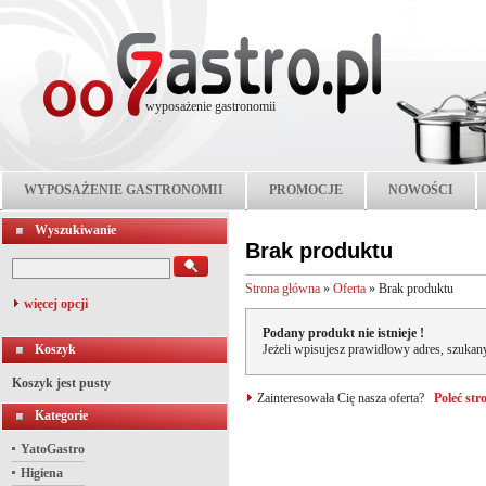
wyposażenie gastronomii
WYPOSAŻENIE GASTRONOMII
PROMOCJE
NOWOŚCI
Wyszukiwanie
Brak produktu
Strona główna
»
Oferta
»
Brak produktu
więcej opcji
Podany produkt nie istnieje !
Koszyk
Jeżeli wpisujesz prawidłowy adres, szukany
Koszyk jest pusty
Zainteresowała Cię nasza oferta?
Poleć st
Kategorie
YatoGastro
Higiena