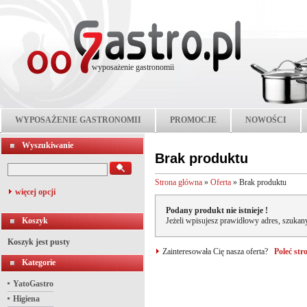
wyposażenie gastronomii
WYPOSAŻENIE GASTRONOMII
PROMOCJE
NOWOŚCI
Wyszukiwanie
Brak produktu
Strona główna
»
Oferta
»
Brak produktu
więcej opcji
Podany produkt nie istnieje !
Koszyk
Jeżeli wpisujesz prawidłowy adres, szukany
Koszyk jest pusty
Zainteresowała Cię nasza oferta?
Poleć st
Kategorie
YatoGastro
Higiena