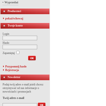
Wyprzedaż
Producenci
pokaż/schowaj
Twoje konto
Login
Hasło
Zapamiętaj
Przypomnij hasło
Rejestracja
Newsletter
Podaj twój adres e-mail jeżeli chcesz
otrzymywać od nas informacje o
nowościach i promocjach
Twój adres e-mail