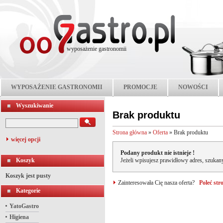
wyposażenie gastronomii
WYPOSAŻENIE GASTRONOMII
PROMOCJE
NOWOŚCI
Wyszukiwanie
Brak produktu
Strona główna
»
Oferta
»
Brak produktu
więcej opcji
Podany produkt nie istnieje !
Koszyk
Jeżeli wpisujesz prawidłowy adres, szukany
Koszyk jest pusty
Zainteresowała Cię nasza oferta?
Poleć st
Kategorie
YatoGastro
Higiena