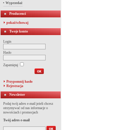
Wyprzedaż
Producenci
pokaż/schowaj
Twoje konto
Login
Hasło
Zapamiętaj
Przypomnij hasło
Rejestracja
Newsletter
Podaj twój adres e-mail jeżeli chcesz
otrzymywać od nas informacje o
nowościach i promocjach
Twój adres e-mail