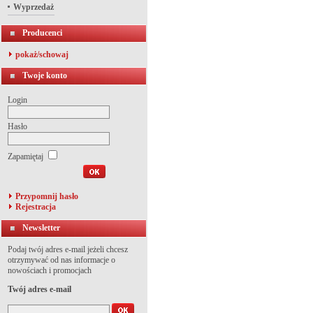
Wyprzedaż
Producenci
pokaż/schowaj
Twoje konto
Login
Hasło
Zapamiętaj
Przypomnij hasło
Rejestracja
Newsletter
Podaj twój adres e-mail jeżeli chcesz
otrzymywać od nas informacje o
nowościach i promocjach
Twój adres e-mail