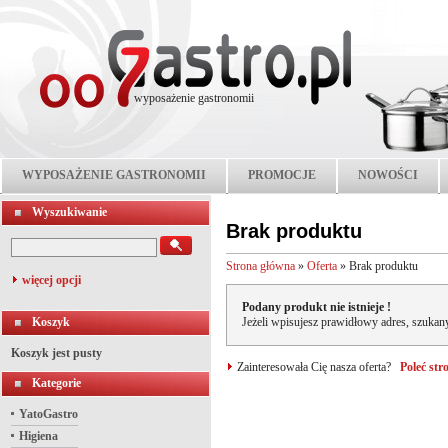
wyposażenie gastronomii
WYPOSAŻENIE GASTRONOMII
PROMOCJE
NOWOŚCI
Wyszukiwanie
Brak produktu
Strona główna
»
Oferta
»
Brak produktu
więcej opcji
Podany produkt nie istnieje !
Koszyk
Jeżeli wpisujesz prawidłowy adres, szukany
Koszyk jest pusty
Zainteresowała Cię nasza oferta?
Poleć st
Kategorie
YatoGastro
Higiena