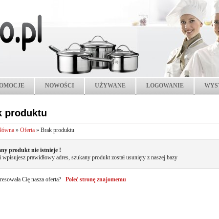
OMOCJE
NOWOŚCI
UŻYWANE
LOGOWANIE
WYS
k produktu
główna
»
Oferta
»
Brak produktu
ny produkt nie istnieje !
li wpisujesz prawidłowy adres, szukany produkt został usunięty z naszej bazy
resowała Cię nasza oferta?
Poleć stronę znajomemu