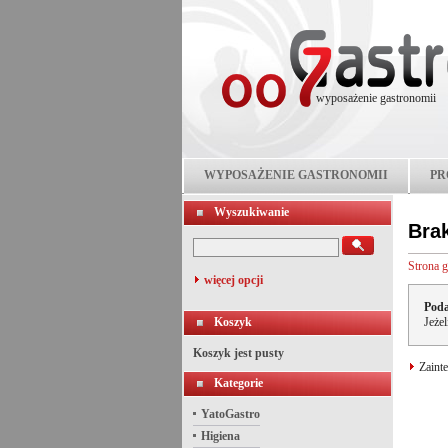
wyposażenie gastronomii
WYPOSAŻENIE GASTRONOMII
PR
Wyszukiwanie
Bra
Strona 
więcej opcji
Poda
Koszyk
Jeże
Koszyk jest pusty
Zainte
Kategorie
YatoGastro
Higiena