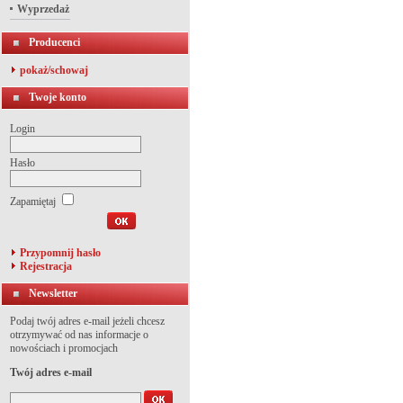
Wyprzedaż
Producenci
pokaż/schowaj
Twoje konto
Login
Hasło
Zapamiętaj
Przypomnij hasło
Rejestracja
Newsletter
Podaj twój adres e-mail jeżeli chcesz
otrzymywać od nas informacje o
nowościach i promocjach
Twój adres e-mail