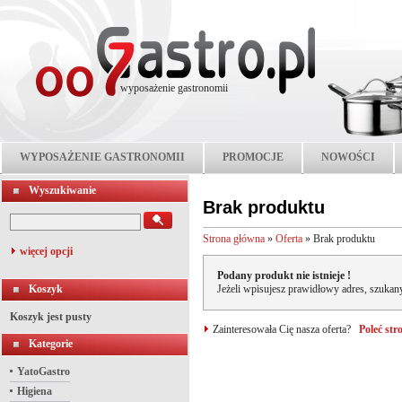
wyposażenie gastronomii
WYPOSAŻENIE GASTRONOMII
PROMOCJE
NOWOŚCI
Wyszukiwanie
Brak produktu
Strona główna
»
Oferta
»
Brak produktu
więcej opcji
Podany produkt nie istnieje !
Koszyk
Jeżeli wpisujesz prawidłowy adres, szukany
Koszyk jest pusty
Zainteresowała Cię nasza oferta?
Poleć st
Kategorie
YatoGastro
Higiena