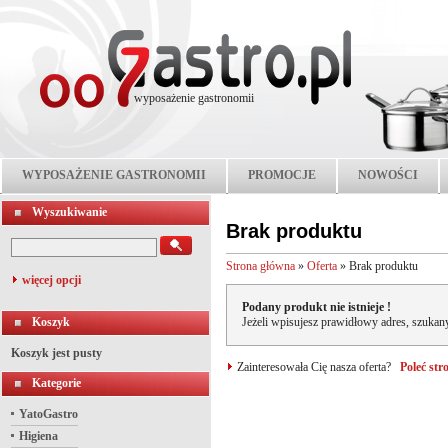
wyposażenie gastronomii
WYPOSAŻENIE GASTRONOMII
PROMOCJE
NOWOŚCI
Wyszukiwanie
Brak produktu
Strona główna
»
Oferta
»
Brak produktu
więcej opcji
Podany produkt nie istnieje !
Koszyk
Jeżeli wpisujesz prawidłowy adres, szukany
Koszyk jest pusty
Zainteresowała Cię nasza oferta?
Poleć st
Kategorie
YatoGastro
Higiena