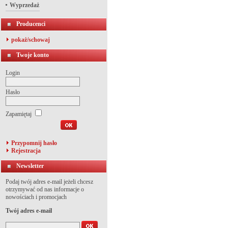
Wyprzedaż
Producenci
pokaż/schowaj
Twoje konto
Login
Hasło
Zapamiętaj
Przypomnij hasło
Rejestracja
Newsletter
Podaj twój adres e-mail jeżeli chcesz
otrzymywać od nas informacje o
nowościach i promocjach
Twój adres e-mail