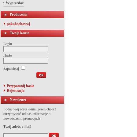
Wyprzedaż
Producenci
pokaż/schowaj
Twoje konto
Login
Hasło
Zapamiętaj
Przypomnij hasło
Rejestracja
Newsletter
Podaj twój adres e-mail jeżeli chcesz
otrzymywać od nas informacje o
nowościach i promocjach
Twój adres e-mail