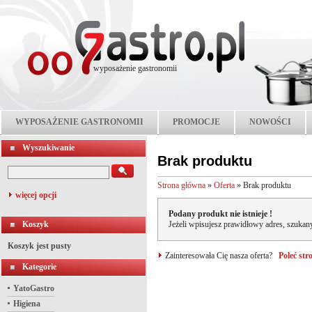
wyposażenie gastronomii
WYPOSAŻENIE GASTRONOMII
PROMOCJE
NOWOŚCI
Wyszukiwanie
Brak produktu
Strona główna
»
Oferta
»
Brak produktu
więcej opcji
Podany produkt nie istnieje !
Koszyk
Jeżeli wpisujesz prawidłowy adres, szukany
Koszyk jest pusty
Zainteresowała Cię nasza oferta?
Poleć st
Kategorie
YatoGastro
Higiena