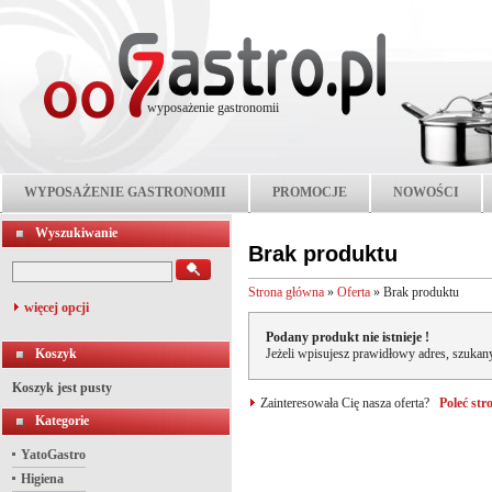
wyposażenie gastronomii
WYPOSAŻENIE GASTRONOMII
PROMOCJE
NOWOŚCI
Wyszukiwanie
Brak produktu
Strona główna
»
Oferta
»
Brak produktu
więcej opcji
Podany produkt nie istnieje !
Koszyk
Jeżeli wpisujesz prawidłowy adres, szukany
Koszyk jest pusty
Zainteresowała Cię nasza oferta?
Poleć st
Kategorie
YatoGastro
Higiena