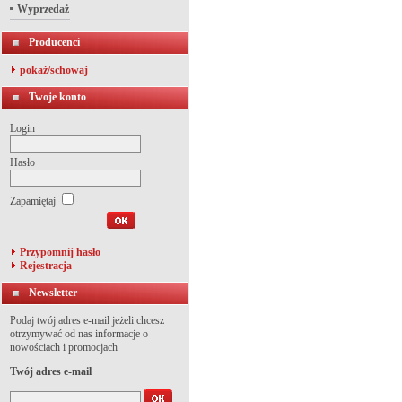
Wyprzedaż
Producenci
pokaż/schowaj
Twoje konto
Login
Hasło
Zapamiętaj
Przypomnij hasło
Rejestracja
Newsletter
Podaj twój adres e-mail jeżeli chcesz
otrzymywać od nas informacje o
nowościach i promocjach
Twój adres e-mail