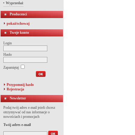
Wyprzedaż
Producenci
pokaż/schowaj
Twoje konto
Login
Hasło
Zapamiętaj
Przypomnij hasło
Rejestracja
Newsletter
Podaj twój adres e-mail jeżeli chcesz
otrzymywać od nas informacje o
nowościach i promocjach
Twój adres e-mail