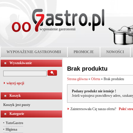
wyposażenie gastronomii
WYPOSAŻENIE GASTRONOMII
PROMOCJE
NOWOŚCI
Wyszukiwanie
Brak produktu
Strona główna
»
Oferta
»
Brak produktu
więcej opcji
Podany produkt nie istnieje !
Koszyk
Jeżeli wpisujesz prawidłowy adres, szukany
Koszyk jest pusty
Zainteresowała Cię nasza oferta?
Poleć st
Kategorie
YatoGastro
Higiena