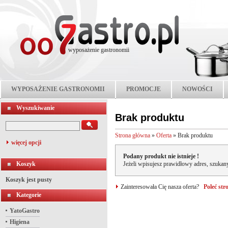
wyposażenie gastronomii
WYPOSAŻENIE GASTRONOMII
PROMOCJE
NOWOŚCI
Wyszukiwanie
Brak produktu
Strona główna
»
Oferta
»
Brak produktu
więcej opcji
Podany produkt nie istnieje !
Koszyk
Jeżeli wpisujesz prawidłowy adres, szukany
Koszyk jest pusty
Zainteresowała Cię nasza oferta?
Poleć st
Kategorie
YatoGastro
Higiena