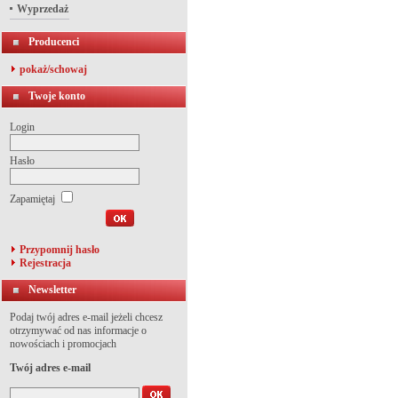
Wyprzedaż
Producenci
pokaż/schowaj
Twoje konto
Login
Hasło
Zapamiętaj
Przypomnij hasło
Rejestracja
Newsletter
Podaj twój adres e-mail jeżeli chcesz
otrzymywać od nas informacje o
nowościach i promocjach
Twój adres e-mail