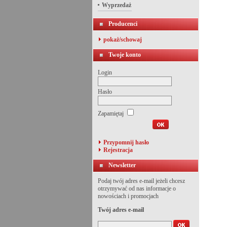
Wyprzedaż
Producenci
pokaż/schowaj
Twoje konto
Login
Hasło
Zapamiętaj
Przypomnij hasło
Rejestracja
Newsletter
Podaj twój adres e-mail jeżeli chcesz
otrzymywać od nas informacje o
nowościach i promocjach
Twój adres e-mail