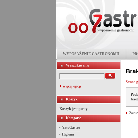
wyposażenie gastronomii
WYPOSAŻENIE GASTRONOMII
PR
Wyszukiwanie
Bra
Strona 
więcej opcji
Poda
Koszyk
Jeże
Koszyk jest pusty
Zainte
Kategorie
YatoGastro
Higiena