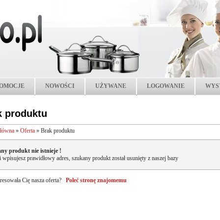
OMOCJE
NOWOŚCI
UŻYWANE
LOGOWANIE
WYS
k produktu
główna
»
Oferta
»
Brak produktu
ny produkt nie istnieje !
li wpisujesz prawidłowy adres, szukany produkt został usunięty z naszej bazy
resowała Cię nasza oferta?
Poleć stronę znajomemu