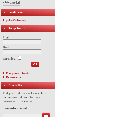
Wyprzedaż
Producenci
pokaż/schowaj
Twoje konto
Login
Hasło
Zapamiętaj
Przypomnij hasło
Rejestracja
Newsletter
Podaj twój adres e-mail jeżeli chcesz
otrzymywać od nas informacje o
nowościach i promocjach
Twój adres e-mail