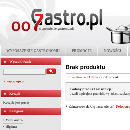
wyposażenie gastronomii
WYPOSAŻENIE GASTRONOMII
PROMOCJE
NOWOŚCI
Wyszukiwanie
Brak produktu
Strona główna
»
Oferta
»
Brak produktu
więcej opcji
Podany produkt nie istnieje !
Koszyk
Jeżeli wpisujesz prawidłowy adres, szukany
Koszyk jest pusty
Zainteresowała Cię nasza oferta?
Poleć st
Kategorie
YatoGastro
Higiena