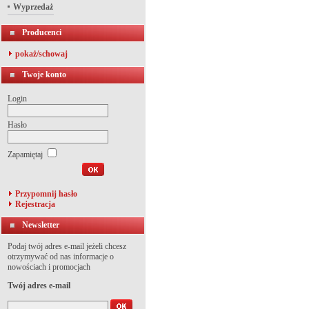
Wyprzedaż
Producenci
pokaż/schowaj
Twoje konto
Login
Hasło
Zapamiętaj
Przypomnij hasło
Rejestracja
Newsletter
Podaj twój adres e-mail jeżeli chcesz
otrzymywać od nas informacje o
nowościach i promocjach
Twój adres e-mail