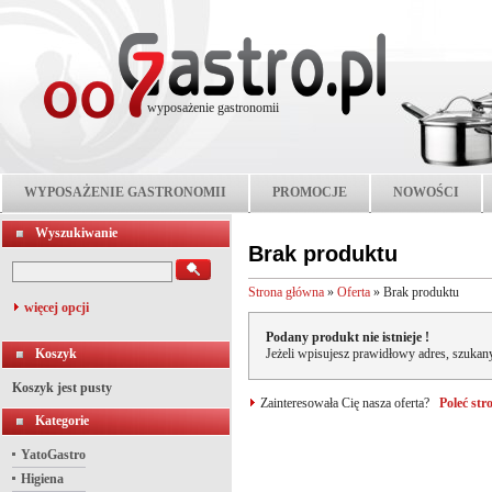
wyposażenie gastronomii
WYPOSAŻENIE GASTRONOMII
PROMOCJE
NOWOŚCI
Wyszukiwanie
Brak produktu
Strona główna
»
Oferta
»
Brak produktu
więcej opcji
Podany produkt nie istnieje !
Koszyk
Jeżeli wpisujesz prawidłowy adres, szukany
Koszyk jest pusty
Zainteresowała Cię nasza oferta?
Poleć st
Kategorie
YatoGastro
Higiena