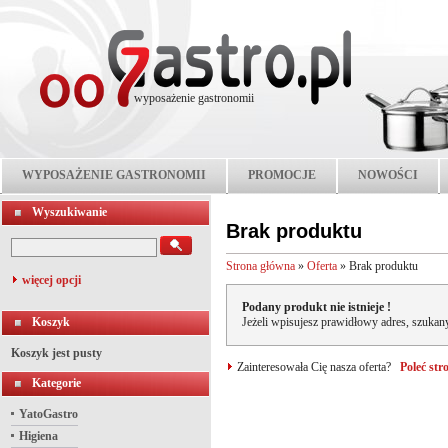
wyposażenie gastronomii
WYPOSAŻENIE GASTRONOMII
PROMOCJE
NOWOŚCI
Wyszukiwanie
Brak produktu
Strona główna
»
Oferta
»
Brak produktu
więcej opcji
Podany produkt nie istnieje !
Koszyk
Jeżeli wpisujesz prawidłowy adres, szukany
Koszyk jest pusty
Zainteresowała Cię nasza oferta?
Poleć st
Kategorie
YatoGastro
Higiena