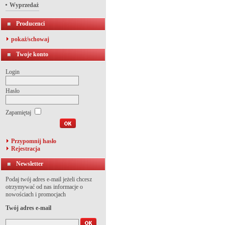
Wyprzedaż
Producenci
pokaż/schowaj
Twoje konto
Login
Hasło
Zapamiętaj
Przypomnij hasło
Rejestracja
Newsletter
Podaj twój adres e-mail jeżeli chcesz
otrzymywać od nas informacje o
nowościach i promocjach
Twój adres e-mail