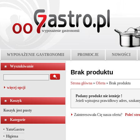
wyposażenie gastronomii
WYPOSAŻENIE GASTRONOMII
PROMOCJE
NOWOŚCI
Wyszukiwanie
Brak produktu
Strona główna
»
Oferta
»
Brak produktu
więcej opcji
Podany produkt nie istnieje !
Koszyk
Jeżeli wpisujesz prawidłowy adres, szukany
Koszyk jest pusty
Zainteresowała Cię nasza oferta?
Poleć st
Kategorie
YatoGastro
Higiena