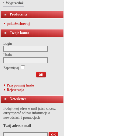
Wyprzedaż
Producenci
pokaż/schowaj
Twoje konto
Login
Hasło
Zapamiętaj
Przypomnij hasło
Rejestracja
Newsletter
Podaj twój adres e-mail jeżeli chcesz
otrzymywać od nas informacje o
nowościach i promocjach
Twój adres e-mail