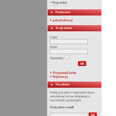
Wyprzedaż
Producenci
pokaż/schowaj
Twoje konto
Login
Hasło
Zapamiętaj
Przypomnij hasło
Rejestracja
Newsletter
Podaj twój adres e-mail jeżeli chcesz
otrzymywać od nas informacje o
nowościach i promocjach
Twój adres e-mail