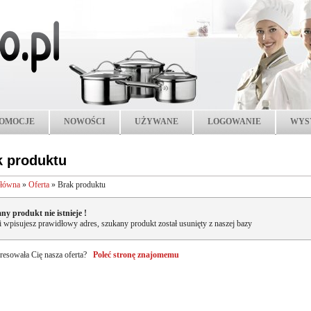
OMOCJE
NOWOŚCI
UŻYWANE
LOGOWANIE
WYS
k produktu
główna
»
Oferta
»
Brak produktu
ny produkt nie istnieje !
li wpisujesz prawidłowy adres, szukany produkt został usunięty z naszej bazy
resowała Cię nasza oferta?
Poleć stronę znajomemu