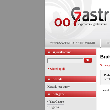
wyposażenie gastronomii
WYPOSAŻENIE GASTRONOMII
PR
Wyszukiwanie
Bra
Strona 
więcej opcji
Poda
Koszyk
Jeże
Koszyk jest pusty
Zainte
Kategorie
YatoGastro
Higiena