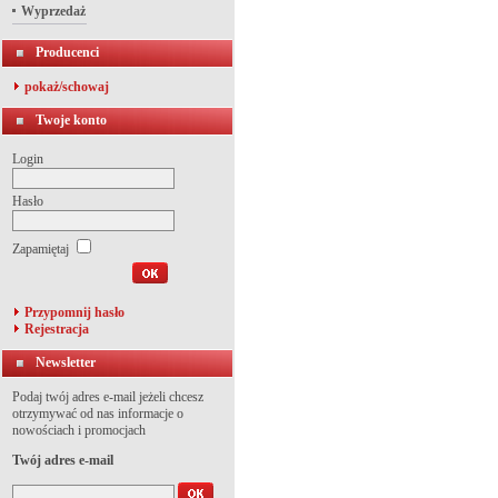
Wyprzedaż
Producenci
pokaż/schowaj
Twoje konto
Login
Hasło
Zapamiętaj
Przypomnij hasło
Rejestracja
Newsletter
Podaj twój adres e-mail jeżeli chcesz
otrzymywać od nas informacje o
nowościach i promocjach
Twój adres e-mail