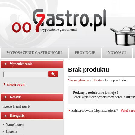
wyposażenie gastronomii
WYPOSAŻENIE GASTRONOMII
PROMOCJE
NOWOŚCI
Wyszukiwanie
Brak produktu
Strona główna
»
Oferta
»
Brak produktu
więcej opcji
Podany produkt nie istnieje !
Koszyk
Jeżeli wpisujesz prawidłowy adres, szukany
Koszyk jest pusty
Zainteresowała Cię nasza oferta?
Poleć st
Kategorie
YatoGastro
Higiena