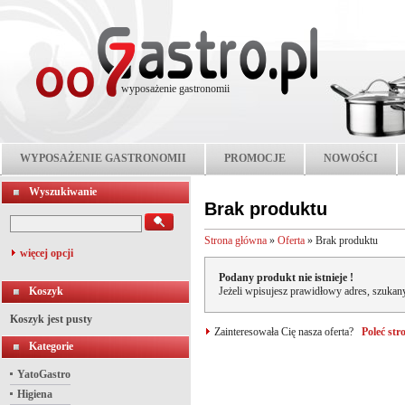
wyposażenie gastronomii
WYPOSAŻENIE GASTRONOMII
PROMOCJE
NOWOŚCI
Wyszukiwanie
Brak produktu
Strona główna
»
Oferta
»
Brak produktu
więcej opcji
Podany produkt nie istnieje !
Koszyk
Jeżeli wpisujesz prawidłowy adres, szukany
Koszyk jest pusty
Zainteresowała Cię nasza oferta?
Poleć st
Kategorie
YatoGastro
Higiena