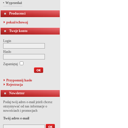
Wyprzedaż
Producenci
pokaż/schowaj
Twoje konto
Login
Hasło
Zapamiętaj
Przypomnij hasło
Rejestracja
Newsletter
Podaj twój adres e-mail jeżeli chcesz
otrzymywać od nas informacje o
nowościach i promocjach
Twój adres e-mail