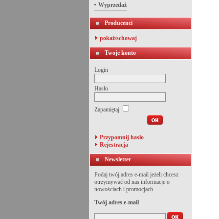
Wyprzedaż
Producenci
pokaż/schowaj
Twoje konto
Login
Hasło
Zapamiętaj
Przypomnij hasło
Rejestracja
Newsletter
Podaj twój adres e-mail jeżeli chcesz
otrzymywać od nas informacje o
nowościach i promocjach
Twój adres e-mail