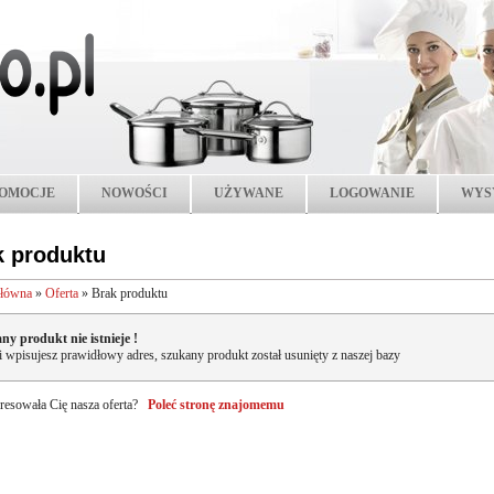
OMOCJE
NOWOŚCI
UŻYWANE
LOGOWANIE
WYS
k produktu
główna
»
Oferta
»
Brak produktu
ny produkt nie istnieje !
li wpisujesz prawidłowy adres, szukany produkt został usunięty z naszej bazy
resowała Cię nasza oferta?
Poleć stronę znajomemu