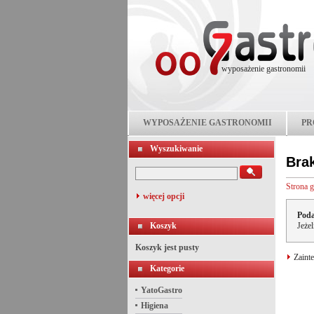
wyposażenie gastronomii
WYPOSAŻENIE GASTRONOMII
PR
Wyszukiwanie
Bra
Strona 
więcej opcji
Poda
Koszyk
Jeże
Koszyk jest pusty
Zainte
Kategorie
YatoGastro
Higiena