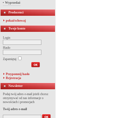
Wyprzedaż
Producenci
pokaż/schowaj
Twoje konto
Login
Hasło
Zapamiętaj
Przypomnij hasło
Rejestracja
Newsletter
Podaj twój adres e-mail jeżeli chcesz
otrzymywać od nas informacje o
nowościach i promocjach
Twój adres e-mail