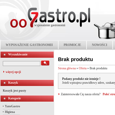
wyposażenie gastronomii
WYPOSAŻENIE GASTRONOMII
PROMOCJE
NOWOŚCI
Wyszukiwanie
Brak produktu
Strona główna
»
Oferta
»
Brak produktu
więcej opcji
Podany produkt nie istnieje !
Koszyk
Jeżeli wpisujesz prawidłowy adres, szukany
Koszyk jest pusty
Zainteresowała Cię nasza oferta?
Poleć st
Kategorie
YatoGastro
Higiena