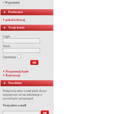
Wyprzedaż
Producenci
pokaż/schowaj
Twoje konto
Login
Hasło
Zapamiętaj
Przypomnij hasło
Rejestracja
Newsletter
Podaj twój adres e-mail jeżeli chcesz
otrzymywać od nas informacje o
nowościach i promocjach
Twój adres e-mail