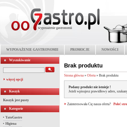
wyposażenie gastronomii
WYPOSAŻENIE GASTRONOMII
PROMOCJE
NOWOŚCI
Wyszukiwanie
Brak produktu
Strona główna
»
Oferta
»
Brak produktu
więcej opcji
Podany produkt nie istnieje !
Koszyk
Jeżeli wpisujesz prawidłowy adres, szukany
Koszyk jest pusty
Zainteresowała Cię nasza oferta?
Poleć st
Kategorie
YatoGastro
Higiena