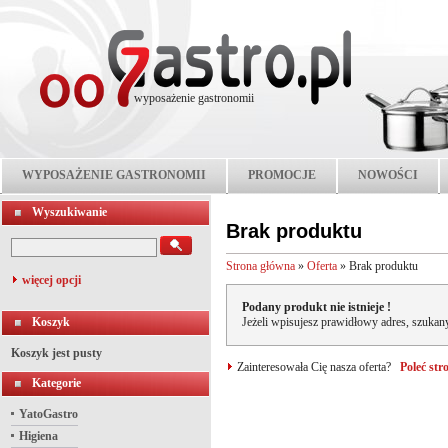
wyposażenie gastronomii
WYPOSAŻENIE GASTRONOMII
PROMOCJE
NOWOŚCI
Wyszukiwanie
Brak produktu
Strona główna
»
Oferta
»
Brak produktu
więcej opcji
Podany produkt nie istnieje !
Koszyk
Jeżeli wpisujesz prawidłowy adres, szukany
Koszyk jest pusty
Zainteresowała Cię nasza oferta?
Poleć st
Kategorie
YatoGastro
Higiena