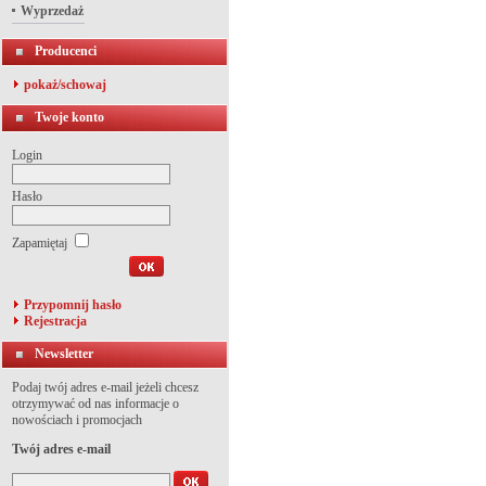
Wyprzedaż
Producenci
pokaż/schowaj
Twoje konto
Login
Hasło
Zapamiętaj
Przypomnij hasło
Rejestracja
Newsletter
Podaj twój adres e-mail jeżeli chcesz
otrzymywać od nas informacje o
nowościach i promocjach
Twój adres e-mail