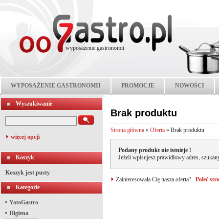
wyposażenie gastronomii
WYPOSAŻENIE GASTRONOMII
PROMOCJE
NOWOŚCI
Wyszukiwanie
Brak produktu
Strona główna
»
Oferta
»
Brak produktu
więcej opcji
Podany produkt nie istnieje !
Koszyk
Jeżeli wpisujesz prawidłowy adres, szukany
Koszyk jest pusty
Zainteresowała Cię nasza oferta?
Poleć st
Kategorie
YatoGastro
Higiena