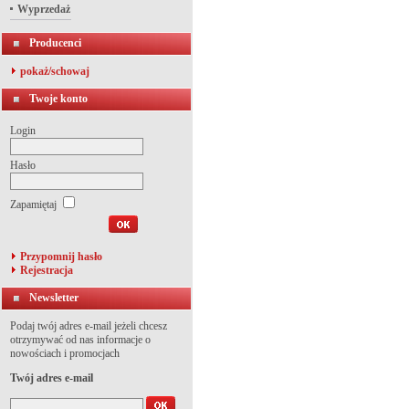
Wyprzedaż
Producenci
pokaż/schowaj
Twoje konto
Login
Hasło
Zapamiętaj
Przypomnij hasło
Rejestracja
Newsletter
Podaj twój adres e-mail jeżeli chcesz
otrzymywać od nas informacje o
nowościach i promocjach
Twój adres e-mail