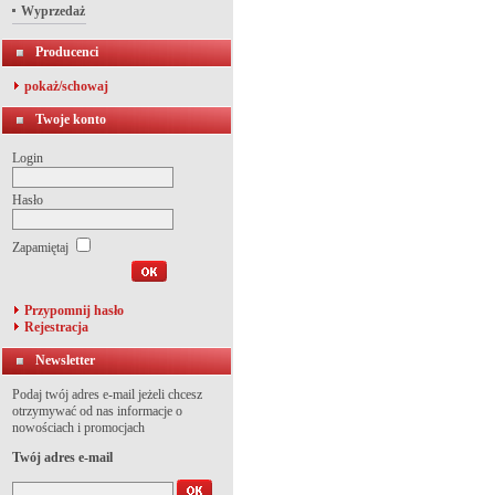
Wyprzedaż
Producenci
pokaż/schowaj
Twoje konto
Login
Hasło
Zapamiętaj
Przypomnij hasło
Rejestracja
Newsletter
Podaj twój adres e-mail jeżeli chcesz
otrzymywać od nas informacje o
nowościach i promocjach
Twój adres e-mail