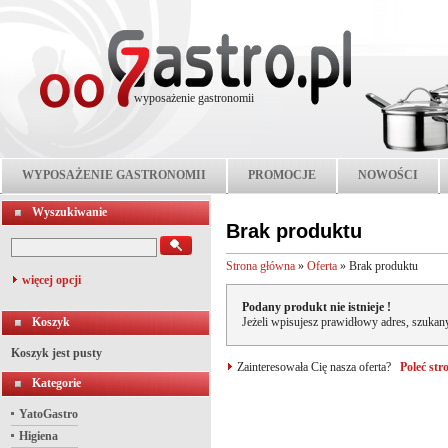
wyposażenie gastronomii
WYPOSAŻENIE GASTRONOMII
PROMOCJE
NOWOŚCI
Wyszukiwanie
Brak produktu
Strona główna
»
Oferta
»
Brak produktu
więcej opcji
Podany produkt nie istnieje !
Koszyk
Jeżeli wpisujesz prawidłowy adres, szukany
Koszyk jest pusty
Zainteresowała Cię nasza oferta?
Poleć st
Kategorie
YatoGastro
Higiena