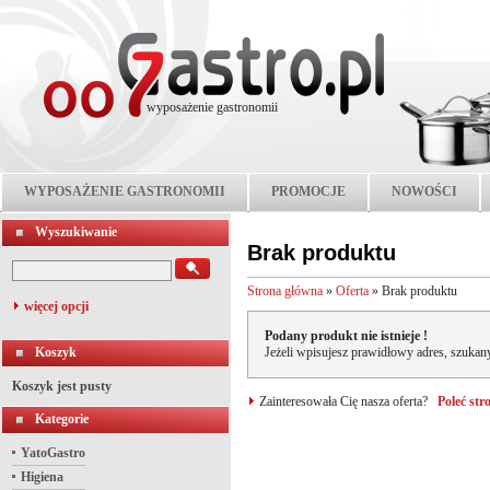
wyposażenie gastronomii
WYPOSAŻENIE GASTRONOMII
PROMOCJE
NOWOŚCI
Wyszukiwanie
Brak produktu
Strona główna
»
Oferta
»
Brak produktu
więcej opcji
Podany produkt nie istnieje !
Koszyk
Jeżeli wpisujesz prawidłowy adres, szukany
Koszyk jest pusty
Zainteresowała Cię nasza oferta?
Poleć st
Kategorie
YatoGastro
Higiena