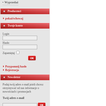
Wyprzedaż
Producenci
pokaż/schowaj
Twoje konto
Login
Hasło
Zapamiętaj
Przypomnij hasło
Rejestracja
Newsletter
Podaj twój adres e-mail jeżeli chcesz
otrzymywać od nas informacje o
nowościach i promocjach
Twój adres e-mail