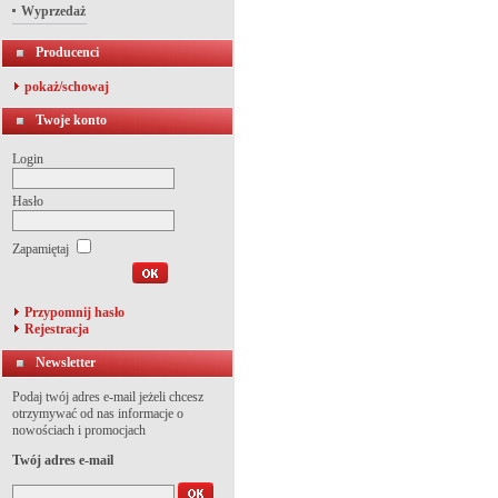
Wyprzedaż
Producenci
pokaż/schowaj
Twoje konto
Login
Hasło
Zapamiętaj
Przypomnij hasło
Rejestracja
Newsletter
Podaj twój adres e-mail jeżeli chcesz
otrzymywać od nas informacje o
nowościach i promocjach
Twój adres e-mail