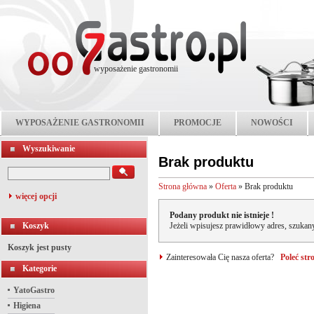
wyposażenie gastronomii
WYPOSAŻENIE GASTRONOMII
PROMOCJE
NOWOŚCI
Wyszukiwanie
Brak produktu
Strona główna
»
Oferta
»
Brak produktu
więcej opcji
Podany produkt nie istnieje !
Koszyk
Jeżeli wpisujesz prawidłowy adres, szukany
Koszyk jest pusty
Zainteresowała Cię nasza oferta?
Poleć st
Kategorie
YatoGastro
Higiena