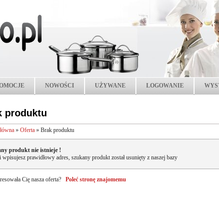
OMOCJE
NOWOŚCI
UŻYWANE
LOGOWANIE
WYS
k produktu
główna
»
Oferta
»
Brak produktu
ny produkt nie istnieje !
li wpisujesz prawidłowy adres, szukany produkt został usunięty z naszej bazy
resowała Cię nasza oferta?
Poleć stronę znajomemu