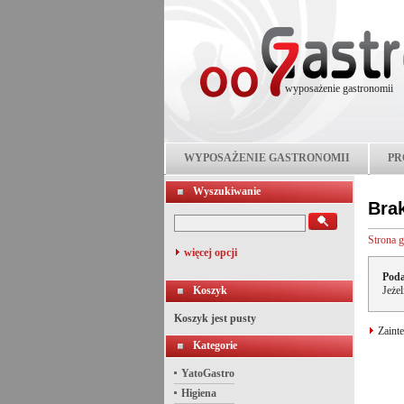
wyposażenie gastronomii
WYPOSAŻENIE GASTRONOMII
PR
Wyszukiwanie
Bra
Strona 
więcej opcji
Poda
Koszyk
Jeże
Koszyk jest pusty
Zainte
Kategorie
YatoGastro
Higiena