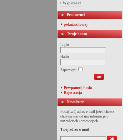
Wyprzedaż
Producenci
pokaż/schowaj
Twoje konto
Login
Hasło
Zapamiętaj
Przypomnij hasło
Rejestracja
Newsletter
Podaj twój adres e-mail jeżeli chcesz
otrzymywać od nas informacje o
nowościach i promocjach
Twój adres e-mail