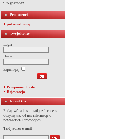
Wyprzedaż
Producenci
pokaż/schowaj
Twoje konto
Login
Hasło
Zapamiętaj
Przypomnij hasło
Rejestracja
Newsletter
Podaj twój adres e-mail jeżeli chcesz
otrzymywać od nas informacje o
nowościach i promocjach
Twój adres e-mail