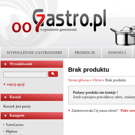
wyposażenie gastronomii
WYPOSAŻENIE GASTRONOMII
PROMOCJE
NOWOŚCI
Wyszukiwanie
Brak produktu
Strona główna
»
Oferta
»
Brak produktu
więcej opcji
Podany produkt nie istnieje !
Koszyk
Jeżeli wpisujesz prawidłowy adres, szukany
Koszyk jest pusty
Zainteresowała Cię nasza oferta?
Poleć st
Kategorie
YatoGastro
Higiena