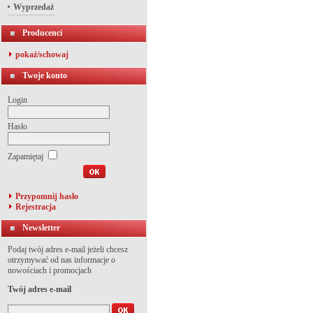
Wyprzedaż
Producenci
pokaż/schowaj
Twoje konto
Login
Hasło
Zapamiętaj
Przypomnij hasło
Rejestracja
Newsletter
Podaj twój adres e-mail jeżeli chcesz
otrzymywać od nas informacje o
nowościach i promocjach
Twój adres e-mail