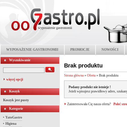
wyposażenie gastronomii
WYPOSAŻENIE GASTRONOMII
PROMOCJE
NOWOŚCI
Wyszukiwanie
Brak produktu
Strona główna
»
Oferta
»
Brak produktu
więcej opcji
Podany produkt nie istnieje !
Koszyk
Jeżeli wpisujesz prawidłowy adres, szukany
Koszyk jest pusty
Zainteresowała Cię nasza oferta?
Poleć st
Kategorie
YatoGastro
Higiena